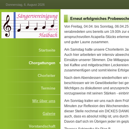
Donnerstag, 6. August 2026
Erneut erfolgreiches Probewoch
Von Freitag, 04.04. bis Sonntag, 06.04.2
verabredeten uns bereits um 19.00h zur 
anspruchsvollen Acapella-Stücks erlerne
und guter Laune zusammen.
Am Samstag hatte unsere Chorleiterin Jasm
Startseite
Auch hier arbeiteten wir intensiv abwec
Einsätze unserer Stimmen. Die Mittagspa
Chorgattungen
bei Kaffee und mitgebrachten Leckereien.
zusammenfügen und somit kleine Erfolge 
Chorleiter
Nach dem Abendessen wiederholten wir d
beschlossen wir im Gewölbekeller bei g
Termine
Wichtiges zu diskutieren und anzusprechen
vorzugsweise mit seinen Stärken - einbr
Wir über uns
Am Sonntag trafen wir uns nach dem Frühst
Minuten zur Reflexion des Wochenendes. 
dieser Stelle nochmal ein DICKES DANKE
Galerie
auch, dass es absolut nötig ist, uns dur
Davon darf sich im Übrigen jeder im gep
Vorstandschaft