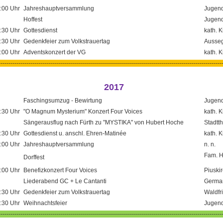
:00 Uhr
Jahreshauptversammlung
Jugend
Hoffest
Jugend
:30 Uhr
Gottesdienst
kath. 
:30 Uhr
Gedenkfeier zum Volkstrauertag
Ausseg
:00 Uhr
Adventskonzert der VG
kath. 
----------------------------------------------------------------------------------------------------------------
2017
Faschingsumzug - Bewirtung
Jugend
:30 Uhr
"O Magnum Mysterium" Konzert Four Voices
kath. 
Sängerausflug nach Fürth zu "MYSTIKA" von Hubert Hoche
Stadtth
:30 Uhr
Gottesdienst u. anschl. Ehren-Matinée
kath. 
:00 Uhr
Jahreshauptversammlung
n. n.
Fam. H
Dorffest
:00 Uhr
Benefizkonzert Four Voices
Piuski
Liederabend GC + Le Cantanti
Germa
:30 Uhr
Gedenkfeier zum Volkstrauertag
Waldfr
:30 Uhr
Weihnachtsfeier
Jugend
----------------------------------------------------------------------------------------------------------------