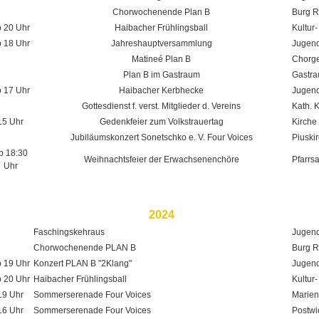
Chorwochenende Plan B
Burg R
 20 Uhr
Haibacher Frühlingsball
Kultur-
 18 Uhr
Jahreshauptversammlung
Jugend
Matineé Plan B
Chorge
Plan B im Gastraum
Gastr
 17 Uhr
Haibacher Kerbhecke
Jugend
Gottesdienst f. verst. Mitglieder d. Vereins
Kath. 
15 Uhr
Gedenkfeier zum Volkstrauertag
Kirche
Jubiläumskonzert Sonetschko e. V. Four Voices
Piuski
b 18:30
Weihnachtsfeier der Erwachsenenchöre
Pfarrs
Uhr
2024
Faschingskehraus
Jugend
Chorwochenende PLAN B
Burg R
 19 Uhr
Konzert PLAN B "2Klang"
Jugend
 20 Uhr
Haibacher Frühlingsball
Kultur-
19 Uhr
Sommerserenade Four Voices
Marien
16 Uhr
Sommerserenade Four Voices
Postwi