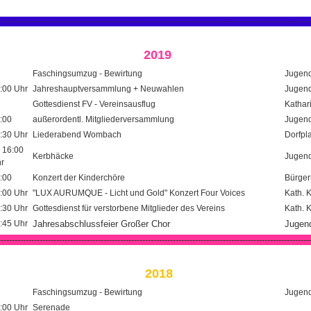
----------------------------------------------------------------------------------------------------------------
2019
Faschingsumzug - Bewirtung
Jugend
:00 Uhr
Jahreshauptversammlung + Neuwahlen
Jugend
Gottesdienst FV - Vereinsausflug
Kathar
:00
außerordentl. Mitgliederversammlung
Jugend
:30 Uhr
Liederabend Wombach
Dorfpl
 16:00
Kerbhäcke
Jugend
r
:00
Konzert der Kinderchöre
Bürger
:00 Uhr
"LUX AURUMQUE - Licht und Gold" Konzert Four Voices
Kath. 
:30 Uhr
Gottesdienst für verstorbene Mitglieder des Vereins
Kath. 
:45 Uhr
Jahresabschlussfeier Großer Chor
Jugen
----------------------------------------------------------------------------------------------------------------
2018
Faschingsumzug - Bewirtung
Jugend
:00 Uhr
Serenade