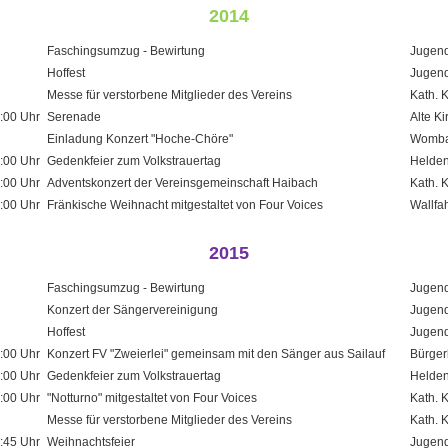
2014
Faschingsumzug - Bewirtung
Jugend
Hoffest
Jugend
Messe für verstorbene Mitglieder des Vereins
Kath. 
:00 Uhr
Serenade
Alte K
Einladung Konzert "Hoche-Chöre"
Womb
:00 Uhr
Gedenkfeier zum Volkstrauertag
Helden
:00 Uhr
Adventskonzert der Vereinsgemeinschaft Haibach
Kath. 
:00 Uhr
Fränkische Weihnacht mitgestaltet von Four Voices
Wallfa
2015
Faschingsumzug - Bewirtung
Jugend
Konzert der Sängervereinigung
Jugend
Hoffest
Jugend
:00 Uhr
Konzert FV "Zweierlei" gemeinsam mit den Sänger aus Sailauf
Bürger
:00 Uhr
Gedenkfeier zum Volkstrauertag
Helden
:00 Uhr
"Notturno" mitgestaltet von Four Voices
Kath. 
Messe für verstorbene Mitglieder des Vereins
Kath. 
:45 Uhr
Weihnachtsfeier
Jugend