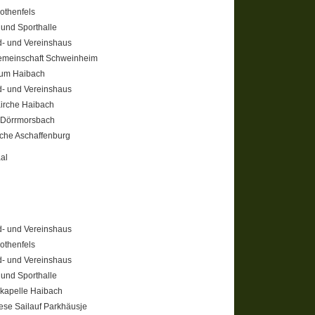
othenfels
 und Sporthalle
- und Vereinshaus
meinschaft Schweinheim
aum Haibach
- und Vereinshaus
Kirche Haibach
 Dörrmorsbach
rche Aschaffenburg
aal
- und Vereinshaus
othenfels
- und Vereinshaus
 und Sporthalle
kapelle Haibach
ese Sailauf Parkhäusje