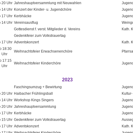
 20 Uhr
Jahreshauptversammlung mit Neuwahlen
Jugend
 14 Uhr
Konzert der Kinder- u. Jugendchöre
Jugend
 17 Uhr
Kerbhäcke
Jugend
 14 Uhr
Vereinsausflug
Weingu
Gottesdienst f. verst. Mitglieder d. Vereins
Kath. 
Gedenkfeier zum Volkstrauertag
 17 Uhr
Adventskonzert
Kath. 
b 18:30
Weihnachtsfeier Erwachsenenchöre
Pfarrs
Uhr
b 17:15
Weihnachtsfeier Kinderchöre
Jugend
Uhr
2023
Faschingsumzug + Bewirtung
Jugend
 20 Uhr
Haibacher Frühlingsball
Kultur-
 14 Uhr
Workshop Kings Singers
Jugend
 20 Uhr
Jahreshauptversammlung
Jugend
 17 Uhr
Kerbhäcke
Jugend
 15 Uhr
Gedenkfeier zum Volkstrauertag
Ausseg
 17 Uhr
Adventskonzert
Kath. 
 17 Uhr
Weihnachtsfeier Kinderchöre
Jugend