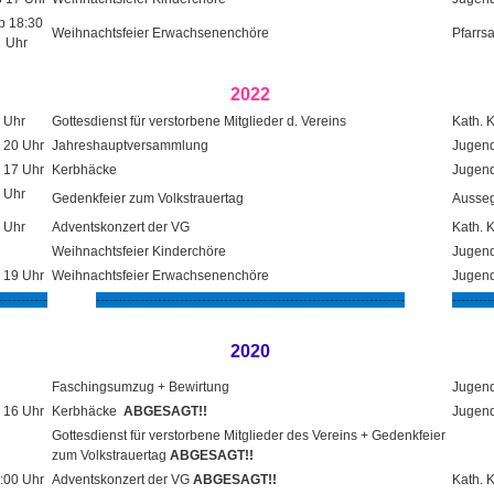
b 18:30
Weihnachtsfeier Erwachsenenchöre
Pfarrs
Uhr
2022
 Uhr
Gottesdienst für verstorbene Mitglieder d. Vereins
Kath. 
 20 Uhr
Jahreshauptversammlung
Jugend
 17 Uhr
Kerbhäcke
Jugend
 Uhr
Gedenkfeier zum Volkstrauertag
Ausseg
 Uhr
Adventskonzert der VG
Kath. 
Weihnachtsfeier Kinderchöre
Jugend
 19 Uhr
Weihnachtsfeier Erwachsenenchöre
Jugend
-----------
----------------------------------------------------------------------
---------
2020
Faschingsumzug + Bewirtung
Jugend
 16 Uhr
Kerbhäcke
ABGESAGT!!
Jugend
Gottesdienst für verstorbene Mitglieder des Vereins + Gedenkfeier
zum Volkstrauertag
ABGESAGT!!
:00 Uhr
Adventskonzert der VG
ABGESAGT!!
Kath. 