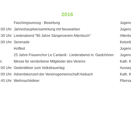
2016
Faschingsumzug - Bewirtung
Jugend
:00 Uhr
Jahreshauptversammlung mit Neuwahlen
Jugend
:30 Uhr
Liederabend "90 Jahre Sängerverein Altenbuch"
Altenb
:00 Uhr
Serenade
Ketzel
Hoffest
Jugend
25 Jahre Frauenchor Le Cantanti - Liederabend m. Gastchören
Jugend
n.
Messe für verstorbene Mitglieder des Vereins
Kath. 
:00 Uhr
Gedenkfeier zum Volkstrauertag
Ausseg
:00 Uhr
Adventskonzert der Vereinsgemeinschaft Haibach
Kath. 
:45 Uhr
Weihnachtsfeier
Pfarrs