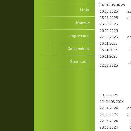
04.04.-06.04.25
Links
10.05.2025
ab
05.06.2025
ab
Kontakt
25.05.2025
26.05.2025
Impressum
27.09.2025
ab
16.11.2025
Datenschutz
16.11.2025
16.11.2025
Sponsoren
a
12.12.2025
13.02.2024
22.-24.03.2024
27.04.2024
ab
04.05.2024
ab
22.06.2024
23.06.2024